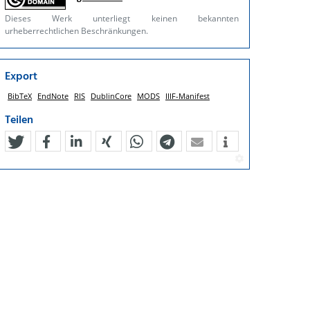
Dieses Werk unterliegt keinen bekannten
urheberrechtlichen Beschränkungen.
Export
BibTeX
EndNote
RIS
DublinCore
MODS
IIIF-Manifest
Teilen
tweet
teilen
mitteilen
teilen
teilen
teilen
mail