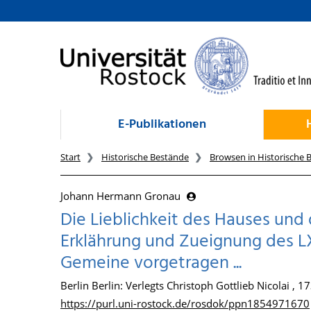
zum Inhalt
E-Publikationen
Start
Historische Bestände
Browsen in Historische 
Johann Hermann Gronau
Die Lieblichkeit des Hauses und
Erklährung und Zueignung des LX
Gemeine vorgetragen ...
Berlin Berlin: Verlegts Christoph Gottlieb Nicolai , 1
https://purl.uni-rostock.de/rosdok/ppn1854971670