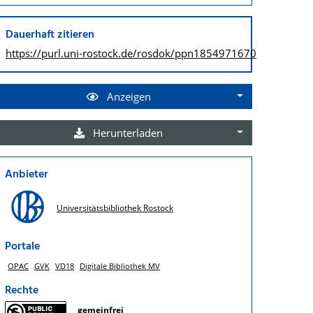
Dauerhaft zitieren
https://purl.uni-rostock.de/
rosdok/ppn1854971670
Anzeigen
Herunterladen
Anbieter
Universitätsbibliothek Rostock
Portale
OPAC
GVK
VD18
Digitale Bibliothek MV
Rechte
gemeinfrei