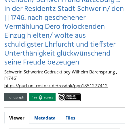
Wenden/ Schwerin und Ratzeburg ...
in der Residentz Stadt Schwerin/ den
[] 1746. nach geschehener
Vermählung Dero frolockenden
Einzug hielten/ wolte aus
schuldigster Ehrfurcht und tieffster
Unterthänigkeit glückwünschend
seine Freude bezeugen
Schwerin Schwerin: Gedruckt bey Wilhelm Bärensprung ,
[1746]
https://purl.uni-rostock.de/rosdok/ppn1851277412
monograph
free
access
Viewer
Metadata
Files