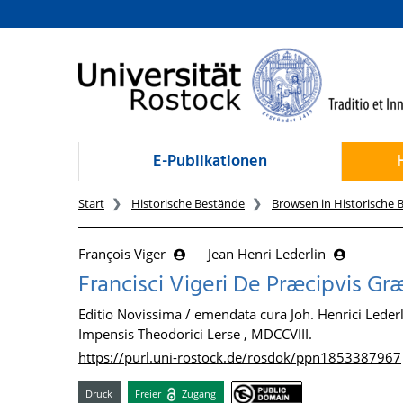
zum Inhalt
E-Publikationen
Start
Historische Bestände
Browsen in Historische 
François Viger
Jean Henri Lederlin
Francisci Vigeri De Præcipvis Græ
Editio Novissima / emendata cura Joh. Henrici Lederli
Impensis Theodorici Lerse , MDCCVIII.
https://purl.uni-rostock.de/rosdok/ppn1853387967
Druck
Freier
Zugang