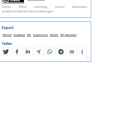
Dieses Werk unterliegt keinen bekannten
urheberrechtlichen Beschränkungen.
Export
BibTeX
EndNote
RIS
DublinCore
MODS
IIIF-Manifest
Teilen
tweet
teilen
mitteilen
teilen
teilen
teilen
mail