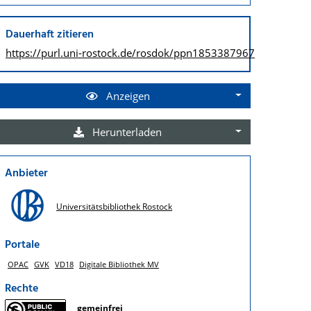
Dauerhaft zitieren
https://purl.uni-rostock.de/
rosdok/ppn1853387967
Anzeigen
Herunterladen
Anbieter
Universitätsbibliothek Rostock
Portale
OPAC
GVK
VD18
Digitale Bibliothek MV
Rechte
gemeinfrei