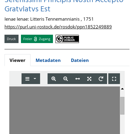
Serenissimi Principis Nostri Accepto
Gratvlatvs Est
Ienae Ienae: Litteris Tennemannianis , 1751
https://purl.uni-rostock.de/rosdok/ppn1852249889
Druck
Freier
Zugang
Viewer
Metadaten
Dateien