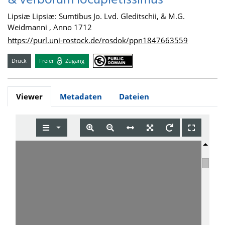
& verborum locupletissimus
Lipsiæ Lipsiæ: Sumtibus Jo. Lvd. Gleditschii, & M.G.
Weidmanni , Anno 1712
https://purl.uni-rostock.de/rosdok/ppn1847663559
Druck
Freier
Zugang
Viewer
Metadaten
Dateien