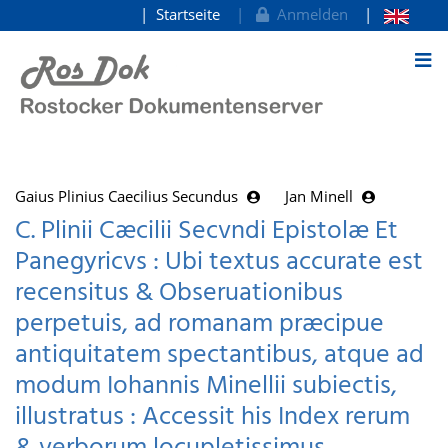
Startseite
Anmelden
zum Inhalt
Gaius Plinius Caecilius Secundus
Jan Minell
C. Plinii Cæcilii Secvndi Epistolæ Et
Panegyricvs : Ubi textus accurate est
recensitus & Obseruationibus
perpetuis, ad romanam præcipue
antiquitatem spectantibus, atque ad
modum Iohannis Minellii subiectis,
illustratus : Accessit his Index rerum