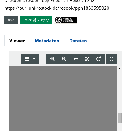
Dresden Dresden: bey Friedrich Hekel , 1748
https://purl.uni-rostock.de/rosdok/ppn1853595020
Druck
Freier
Zugang
Viewer
Metadaten
Dateien