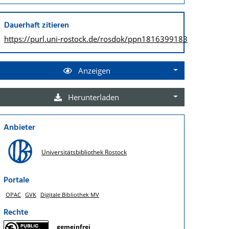
Dauerhaft zitieren
https://purl.uni-rostock.de/
rosdok/ppn1816399183
Anzeigen
Herunterladen
Anbieter
Universitätsbibliothek Rostock
Portale
OPAC
GVK
Digitale Bibliothek MV
Rechte
gemeinfrei