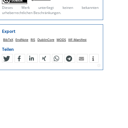
Dieses Werk unterliegt keinen bekannten
urheberrechtlichen Beschränkungen.
Export
BibTeX
EndNote
RIS
DublinCore
MODS
IIIF-Manifest
Teilen
tweet
teilen
mitteilen
teilen
teilen
teilen
mail