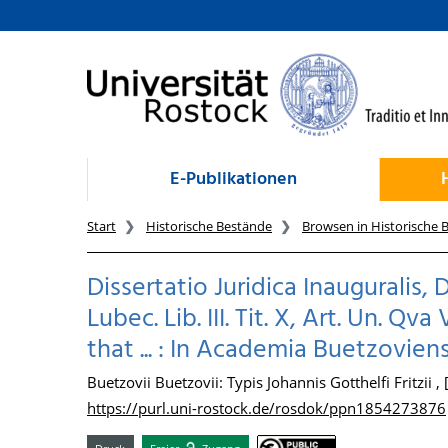
zum Inhalt
E-Publikationen
Start
Historische Bestände
Browsen in Historische 
Dissertatio Juridica Inauguralis
Lubec. Lib. III. Tit. X, Art. Un.
that ... : In Academia Buetzovien
Buetzovii Buetzovii: Typis Johannis Gotthelfi Fritzii ,
https://purl.uni-rostock.de/rosdok/ppn1854273876