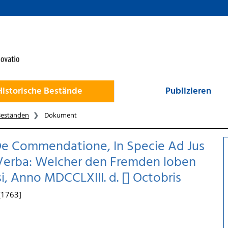
Historische Bestände
Publizieren
Beständen
Dokument
, De Commendatione, In Specie Ad Jus
 Qva Verba: Welcher den Fremden loben
si, Anno MDCCLXIII. d. [] Octobris
 [1763]