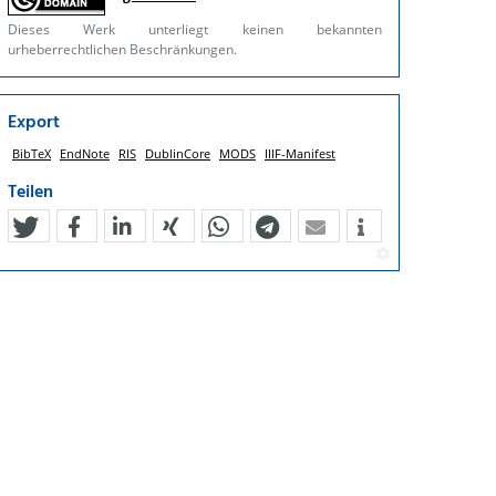
Dieses Werk unterliegt keinen bekannten
urheberrechtlichen Beschränkungen.
Export
BibTeX
EndNote
RIS
DublinCore
MODS
IIIF-Manifest
Teilen
tweet
teilen
mitteilen
teilen
teilen
teilen
mail