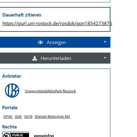
Dauerhaft zitieren
https://purl.uni-rostock.de/
rosdok/ppn1854273876
Anzeigen
Herunterladen
Anbieter
Universitätsbibliothek Rostock
Portale
OPAC
GVK
VD18
Digitale Bibliothek MV
Rechte
gemeinfrei