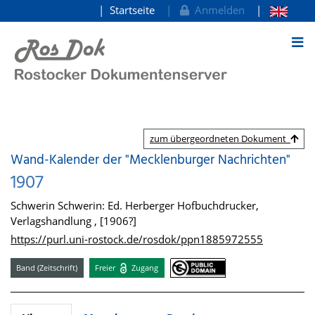
Startseite
Anmelden
zum Inhalt
zum übergeordneten Dokument
Wand-Kalender der "Mecklenburger Nachrichten"
1907
Schwerin Schwerin: Ed. Herberger Hofbuchdrucker,
Verlagshandlung , [1906?]
https://purl.uni-rostock.de/rosdok/ppn1885972555
Band (Zeitschrift)
Freier
Zugang