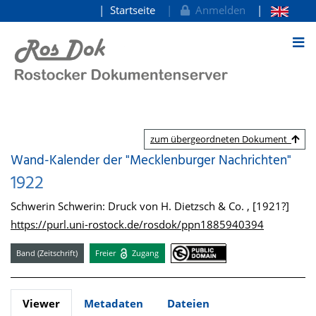
Startseite
Anmelden
zum Inhalt
zum übergeordneten Dokument
Wand-Kalender der "Mecklenburger Nachrichten"
1922
Schwerin Schwerin: Druck von H. Dietzsch & Co. , [1921?]
https://purl.uni-rostock.de/rosdok/ppn1885940394
Band (Zeitschrift)
Freier
Zugang
Viewer
Metadaten
Dateien