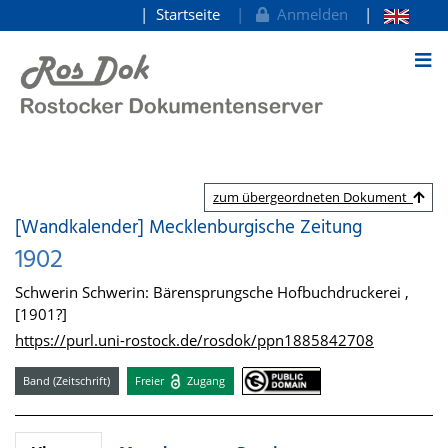
Startseite
Anmelden
zum Inhalt
zum übergeordneten Dokument
[Wandkalender] Mecklenburgische Zeitung
1902
Schwerin Schwerin: Bärensprungsche Hofbuchdruckerei ,
[1901?]
https://purl.uni-rostock.de/rosdok/ppn1885842708
Band (Zeitschrift)
Freier
Zugang