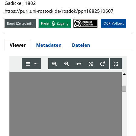
Gädicke , 1802
https://purl.uni-rostock.de/rosdok/ppn1882510607
Band (Zeitschrift)
Freier
Zugang
OCR-Volltext
Viewer
Metadaten
Dateien