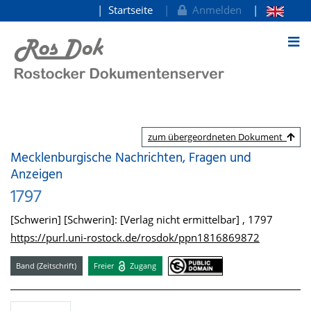
Startseite
Anmelden
zum Inhalt
zum übergeordneten Dokument
Mecklenburgische Nachrichten, Fragen und
Anzeigen
1797
[Schwerin] [Schwerin]: [Verlag nicht ermittelbar] , 1797
https://purl.uni-rostock.de/rosdok/ppn1816869872
Band (Zeitschrift)
Freier
Zugang