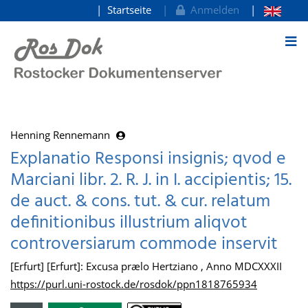
Startseite
Anmelden
zum Inhalt
Henning Rennemann
Explanatio Responsi insignis; qvod e
Marciani libr. 2. R. J. in I. accipientis; 15.
de auct. & cons. tut. & cur. relatum
definitionibus illustrium aliqvot
controversiarum commode inservit
[Erfurt] [Erfurt]: Excusa prælo Hertziano , Anno MDCXXXII
https://purl.uni-rostock.de/rosdok/ppn1818765934