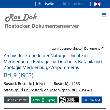
Startseite
Anmelden
zum Inhalt
zum übergeordneten Dokument
Archiv der Freunde der Naturgeschichte in
Mecklenburg : Beiträge zur Geologie, Botanik und
Zoologie Mecklenburg-Vorpommerns
Bd. 9 (1963)
Rostock Rostock: [Universität Rostock] , 1963
https://purl.uni-rostock.de/rosdok/ppn1880735849
Band (Zeitschrift)
Freier
Zugang
OCR-Volltext