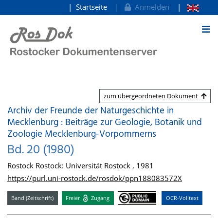
Startseite
Anmelden
zum Inhalt
zum übergeordneten Dokument
Archiv der Freunde der Naturgeschichte in
Mecklenburg : Beiträge zur Geologie, Botanik und
Zoologie Mecklenburg-Vorpommerns
Bd. 20 (1980)
Rostock Rostock: Universität Rostock , 1981
https://purl.uni-rostock.de/rosdok/ppn188083572X
Band (Zeitschrift)
Freier
Zugang
OCR-Volltext