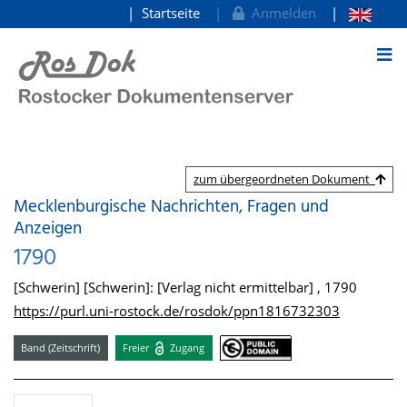
Startseite
Anmelden
zum Inhalt
zum übergeordneten Dokument
Mecklenburgische Nachrichten, Fragen und
Anzeigen
1790
[Schwerin] [Schwerin]: [Verlag nicht ermittelbar] , 1790
https://purl.uni-rostock.de/rosdok/ppn1816732303
Band (Zeitschrift)
Freier
Zugang