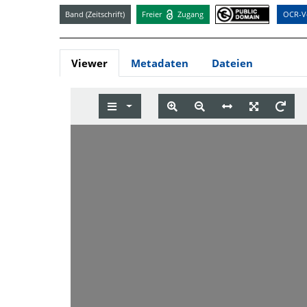
Band (Zeitschrift)
Freier
Zugang
OCR-Vo
Viewer
Metadaten
Dateien