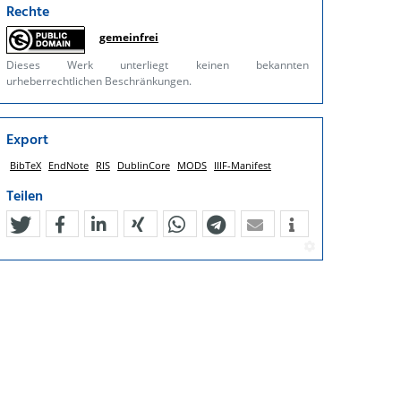
Rechte
gemeinfrei
Dieses Werk unterliegt keinen bekannten
urheberrechtlichen Beschränkungen.
Export
BibTeX
EndNote
RIS
DublinCore
MODS
IIIF-Manifest
Teilen
tweet
teilen
mitteilen
teilen
teilen
teilen
mail