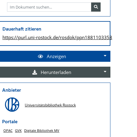
Dauerhaft zitieren
https://purl.uni-rostock.de/
rosdok/ppn1881103358
Anzeigen
Herunterladen
Anbieter
Universitätsbibliothek Rostock
Portale
OPAC
GVK
Digitale Bibliothek MV