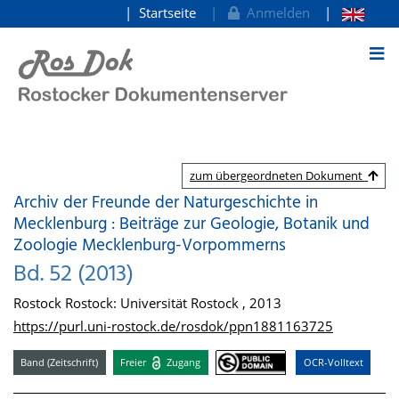
Startseite
Anmelden
zum Inhalt
zum übergeordneten Dokument
Archiv der Freunde der Naturgeschichte in
Mecklenburg : Beiträge zur Geologie, Botanik und
Zoologie Mecklenburg-Vorpommerns
Bd. 52 (2013)
Rostock Rostock: Universität Rostock , 2013
https://purl.uni-rostock.de/rosdok/ppn1881163725
Band (Zeitschrift)
Freier
Zugang
OCR-Volltext