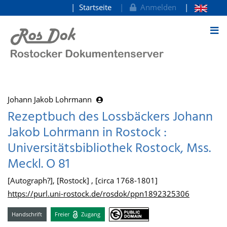
Startseite
Anmelden
zum Inhalt
Johann Jakob Lohrmann
Rezeptbuch des Lossbäckers Johann
Jakob Lohrmann in Rostock :
Universitätsbibliothek Rostock, Mss.
Meckl. O 81
[Autograph?], [Rostock] , [circa 1768-1801]
https://purl.uni-rostock.de/rosdok/ppn1892325306
Handschrift
Freier
Zugang