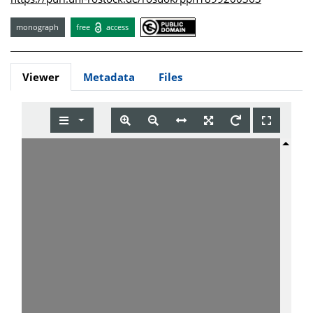
monograph
free
access
Viewer
Metadata
Files