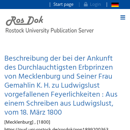
Start page
Login
goto contents
Beschreibung der bei der Ankunft
des Durchlauchtigsten Erbprinzen
von Mecklenburg und Seiner Frau
Gemahlin K. H. zu Ludwigslust
vorgefallenen Feyerlichkeiten : Aus
einem Schreiben aus Ludwigslust,
vom 18. März 1800
[Mecklenburg] , [1800]
https://purl.uni-rostock.de/rosdok/ppn1899200363