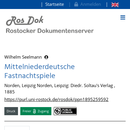
Startseite
Anmelden
zum Inhalt
Wilhelm Seelmann
Mittelniederdeutsche
Fastnachtspiele
Norden, Leipzig Norden, Leipzig: Diedr. Soltau's Verlag ,
1885
https://purl.uni-rostock.de/rosdok/ppn1895259592
Druck
Freier
Zugang