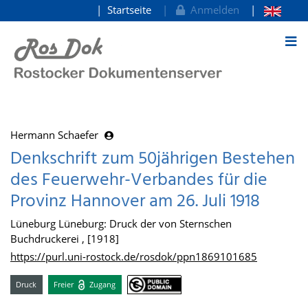
Startseite
Anmelden
zum Inhalt
Hermann Schaefer
Denkschrift zum 50jährigen Bestehen
des Feuerwehr-Verbandes für die
Provinz Hannover am 26. Juli 1918
Lüneburg Lüneburg: Druck der von Sternschen
Buchdruckerei , [1918]
https://purl.uni-rostock.de/rosdok/ppn1869101685
Druck
Freier
Zugang