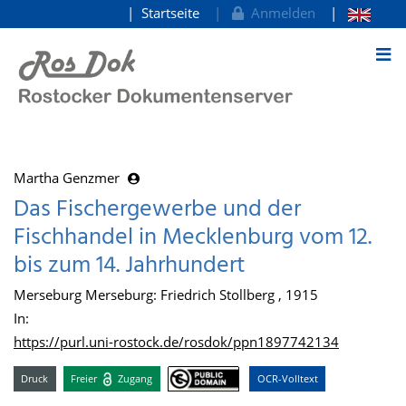
Startseite
Anmelden
zum Inhalt
Martha Genzmer
Das Fischergewerbe und der
Fischhandel in Mecklenburg vom 12.
bis zum 14. Jahrhundert
Merseburg Merseburg: Friedrich Stollberg , 1915
In:
https://purl.uni-rostock.de/rosdok/ppn1897742134
Druck
Freier
Zugang
OCR-Volltext