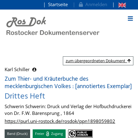
Startseite
Anmelden
zum Inhalt
zum übergeordneten Dokument
Karl Schiller
Zum Thier- und Kräuterbuche des
mecklenburgischen Volkes : [annotiertes Exemplar]
Drittes Heft
Schwerin Schwerin: Druck und Verlag der Hofbuchdruckerei
von Dr. F.W. Bärensprung , 1864
https://purl.uni-rostock.de/rosdok/ppn1898059802
Band (Druck)
Freier
Zugang