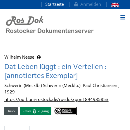
Startseite
Anmelden
zum Inhalt
Wilhelm Neese
Dat Leben lüggt : ein Vertellen :
[annotiertes Exemplar]
Schwerin (Mecklb.) Schwerin (Mecklb.): Paul Christiansen ,
1929
https://purl.uni-rostock.de/rosdok/ppn1894935853
Druck
Freier
Zugang