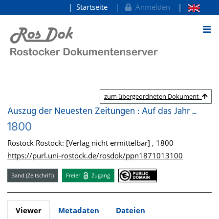
Startseite
Anmelden
zum Inhalt
zum übergeordneten Dokument
Auszug der Neuesten Zeitungen : Auf das Jahr ...
1800
Rostock Rostock: [Verlag nicht ermittelbar] , 1800
https://purl.uni-rostock.de/rosdok/ppn1871013100
Band (Zeitschrift)
Freier
Zugang
Viewer
Metadaten
Dateien