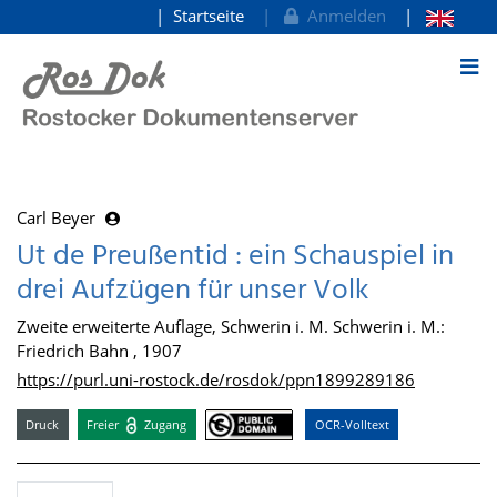
Startseite
Anmelden
zum Inhalt
Carl Beyer
Ut de Preußentid : ein Schauspiel in
drei Aufzügen für unser Volk
Zweite erweiterte Auflage, Schwerin i. M. Schwerin i. M.:
Friedrich Bahn , 1907
https://purl.uni-rostock.de/rosdok/ppn1899289186
Druck
Freier
Zugang
OCR-Volltext