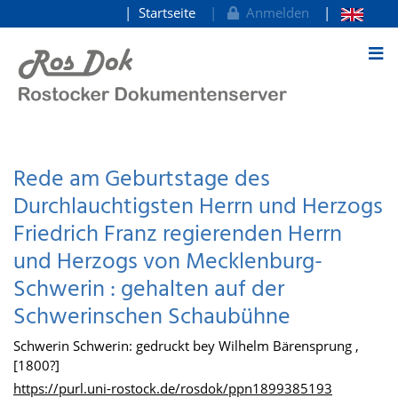
Startseite
Anmelden
zum Inhalt
Rede am Geburtstage des
Durchlauchtigsten Herrn und Herzogs
Friedrich Franz regierenden Herrn
und Herzogs von Mecklenburg-
Schwerin : gehalten auf der
Schwerinschen Schaubühne
Schwerin Schwerin: gedruckt bey Wilhelm Bärensprung ,
[1800?]
https://purl.uni-rostock.de/rosdok/ppn1899385193