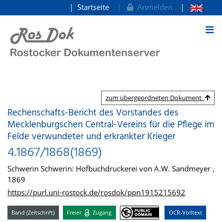
Startseite
Anmelden
zum Inhalt
zum übergeordneten Dokument
Rechenschafts-Bericht des Vorstandes des
Mecklenburgschen Central-Vereins für die Pflege im
Felde verwundeter und erkrankter Krieger
4.1867/1868(1869)
Schwerin Schwerin: Hofbuchdruckerei von A.W. Sandmeyer ,
1869
https://purl.uni-rostock.de/rosdok/ppn1915215692
Band (Zeitschrift)
Freier
Zugang
OCR-Volltext