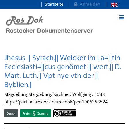
Startseite
Anmelden
zum Inhalt
Jhesus || Syrach.|| Welcker im La=||tin
Ecclesiasti=||cus genömet || wert.|| D.
Mart. Luth.|| Vpt nye vth der ||
Byblien.||
Magdeburg Magdeburg: Kirchner, Wolfgang , 1588
https://purl.uni-rostock.de/rosdok/ppn1906358524
Druck
Freier
Zugang