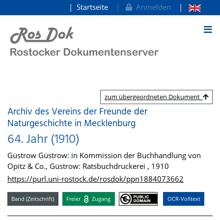
Startseite
Anmelden
zum Inhalt
zum übergeordneten Dokument
Archiv des Vereins der Freunde der
Naturgeschichte in Mecklenburg
64. Jahr (1910)
Güstrow Güstrow: in Kommission der Buchhandlung von
Opitz & Co., Güstrow: Ratsbuchdruckerei , 1910
https://purl.uni-rostock.de/rosdok/ppn1884073662
Band (Zeitschrift)
Freier
Zugang
OCR-Volltext