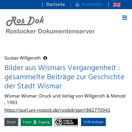
Startseite
Anmelden
zum Inhalt
Gustav Willgeroth
Bilder aus Wismars Vergangenheit :
gesammelte Beiträge zur Geschichte
der Stadt Wismar
Wismar Wismar: Druck und Verlag von Willgeroth & Menzel
, 1903
https://purl.uni-rostock.de/rosdok/ppn1882770943
Druck
Freier
Zugang
OCR-Volltext