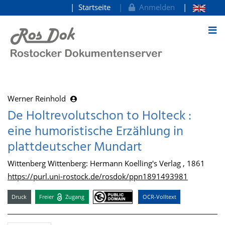
Startseite
Anmelden
zum Inhalt
Werner Reinhold
De Holtrevolutschon to Holteck :
eine humoristische Erzählung in
plattdeutscher Mundart
Wittenberg Wittenberg: Hermann Koelling's Verlag , 1861
https://purl.uni-rostock.de/rosdok/ppn1891493981
Druck
Freier
Zugang
OCR-Volltext