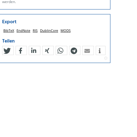
werden.
Export
BibTeX
EndNote
RIS
DublinCore
MODS
Teilen
tweet
teilen
mitteilen
teilen
teilen
teilen
mail