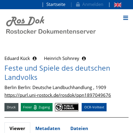
Startseite
Anmelden
zum Inhalt
Eduard Kück
Heinrich Sohnrey
Feste und Spiele des deutschen
Landvolks
Berlin Berlin: Deutsche Landbuchhandlung , 1909
https://purl.uni-rostock.de/rosdok/ppn1897049676
Druck
Freier
Zugang
OCR-Volltext
Viewer
Metadaten
Dateien