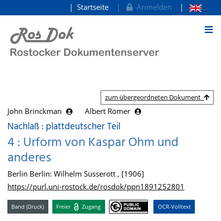
Startseite
Anmelden
zum Inhalt
zum übergeordneten Dokument
John Brinckman
Albert Römer
Nachlaß : plattdeutscher Teil
4 : Urform von Kaspar Ohm und
anderes
Berlin Berlin: Wilhelm Süsserott , [1906]
https://purl.uni-rostock.de/rosdok/ppn1891252801
Band (Druck)
Freier
Zugang
OCR-Volltext