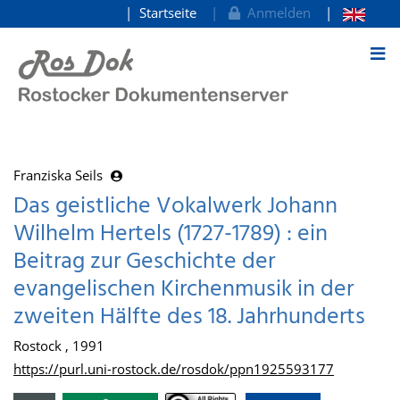
Startseite
Anmelden
zum Inhalt
Franziska Seils
Das geistliche Vokalwerk Johann
Wilhelm Hertels (1727-1789) : ein
Beitrag zur Geschichte der
evangelischen Kirchenmusik in der
zweiten Hälfte des 18. Jahrhunderts
Rostock , 1991
https://purl.uni-rostock.de/rosdok/ppn1925593177