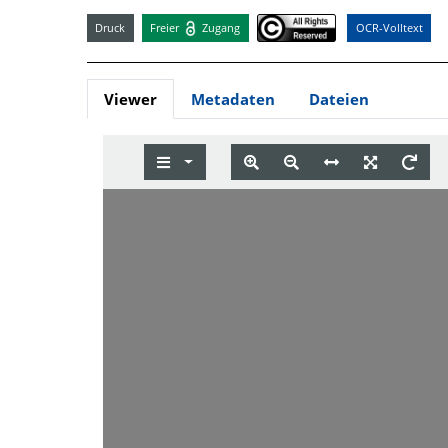
Druck
Freier
Zugang
OCR-Volltext
Viewer
Metadaten
Dateien