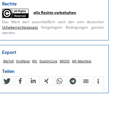
Rechte
alle Rechte vorbehalten
Das Werk darf ausschließlich nach den vom deutschen
Urheberrechtsgesetz
festgelegten Bedingungen genutzt
werden.
Export
BibTeX
EndNote
RIS
DublinCore
MODS
IIIF-Manifest
Teilen
tweet
teilen
mitteilen
teilen
teilen
teilen
mail