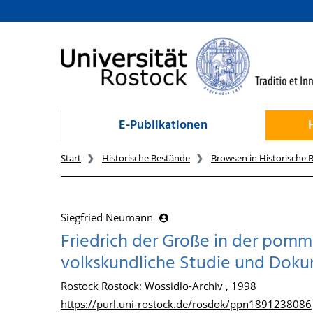
zum Inhalt
E-Publikationen
Start
Historische Bestände
Browsen in Historische 
Siegfried Neumann
Friedrich der Große in der pomme
volkskundliche Studie und Dok
Rostock Rostock: Wossidlo-Archiv , 1998
https://purl.uni-rostock.de/rosdok/ppn1891238086