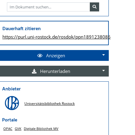
Dauerhaft zitieren
https://purl.uni-rostock.de/
rosdok/ppn1891238086
Anzeigen
Herunterladen
Anbieter
Universitätsbibliothek Rostock
Portale
OPAC
GVK
Digitale Bibliothek MV