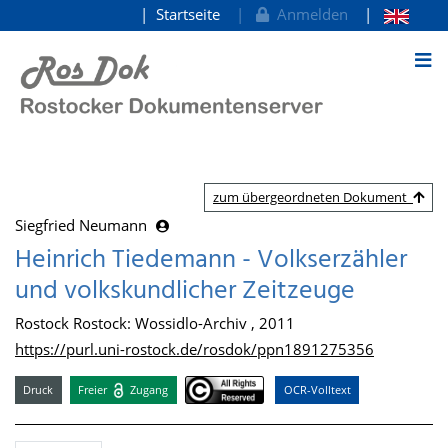
Startseite
Anmelden
zum Inhalt
zum übergeordneten Dokument
Siegfried Neumann
Heinrich Tiedemann - Volkserzähler
und volkskundlicher Zeitzeuge
Rostock Rostock: Wossidlo-Archiv , 2011
https://purl.uni-rostock.de/rosdok/ppn1891275356
Druck
Freier
Zugang
OCR-Volltext