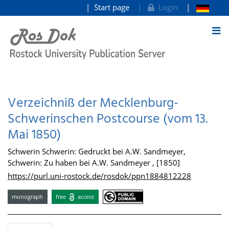
Start page
Login
goto contents
Verzeichniß der Mecklenburg-
Schwerinschen Postcourse (vom 13.
Mai 1850)
Schwerin Schwerin: Gedruckt bei A.W. Sandmeyer,
Schwerin: Zu haben bei A.W. Sandmeyer , [1850]
https://purl.uni-rostock.de/rosdok/ppn1884812228
monograph
free
access