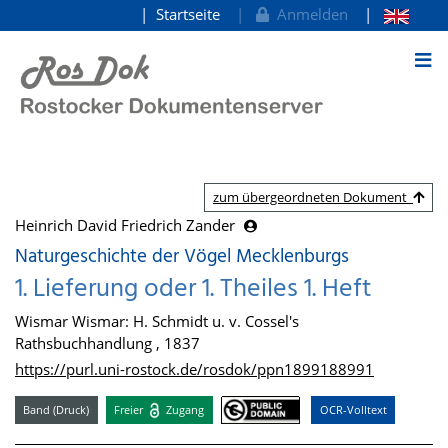
Startseite
Anmelden
zum Inhalt
zum übergeordneten Dokument
Heinrich David Friedrich Zander
Naturgeschichte der Vögel Mecklenburgs
1. Lieferung oder 1. Theiles 1. Heft
Wismar Wismar: H. Schmidt u. v. Cossel's
Rathsbuchhandlung , 1837
https://purl.uni-rostock.de/rosdok/ppn1899188991
Band (Druck)
Freier
Zugang
OCR-Volltext