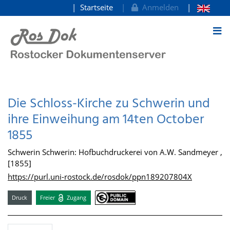
Startseite
Anmelden
zum Inhalt
Die Schloss-Kirche zu Schwerin und
ihre Einweihung am 14ten October
1855
Schwerin Schwerin: Hofbuchdruckerei von A.W. Sandmeyer ,
[1855]
https://purl.uni-rostock.de/rosdok/ppn189207804X
Druck
Freier
Zugang