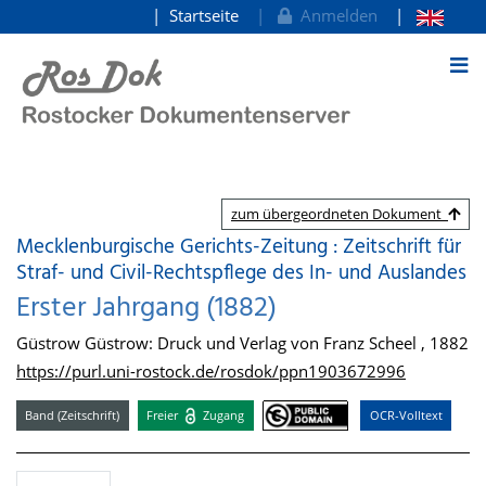
Startseite
Anmelden
zum Inhalt
zum übergeordneten Dokument
Mecklenburgische Gerichts-Zeitung : Zeitschrift für
Straf- und Civil-Rechtspflege des In- und Auslandes
Erster Jahrgang (1882)
Güstrow Güstrow: Druck und Verlag von Franz Scheel , 1882
https://purl.uni-rostock.de/rosdok/ppn1903672996
Band (Zeitschrift)
Freier
Zugang
OCR-Volltext