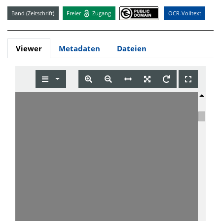
Band (Zeitschrift)
Freier
Zugang
OCR-Volltext
Viewer
Metadaten
Dateien