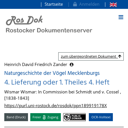
Startseite
Anmelden
zum Inhalt
zum übergeordneten Dokument
Heinrich David Friedrich Zander
Naturgeschichte der Vögel Mecklenburgs
4. Lieferung oder 1. Theiles 4. Heft
Wismar Wismar: In Commission bei Schmidt und v. Cossel ,
[1838-1843]
https://purl.uni-rostock.de/rosdok/ppn189919178X
Band (Druck)
Freier
Zugang
OCR-Volltext