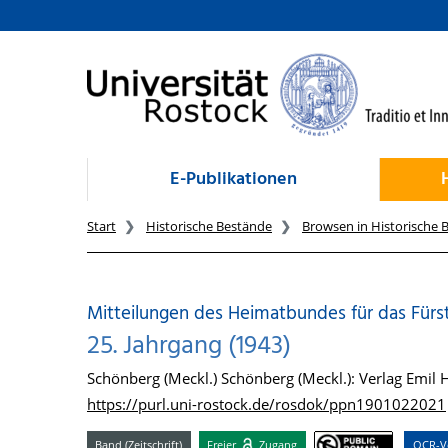
zum Inhalt
E-Publikationen
Start
Historische Bestände
Browsen in Historische 
Mitteilungen des Heimatbundes für das Für
25. Jahrgang (1943)
Schönberg (Meckl.) Schönberg (Meckl.): Verlag Emil
https://purl.uni-rostock.de/rosdok/ppn1901022021
Band (Zeitschrift)
Freier
Zugang
OCR-Vo