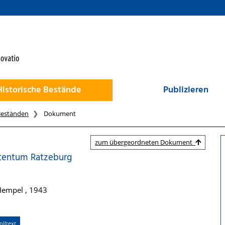
Historische Bestände
Publizieren
Beständen
Dokument
zum übergeordneten Dokument
stentum Ratzeburg
 Hempel , 1943
lltext