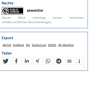
Rechte
gemeinfrei
Dieses Werk unterliegt keinen bekannten
urheberrechtlichen Beschränkungen.
Export
BibTeX
EndNote
RIS
DublinCore
MODS
IIIF-Manifest
Teilen
tweet
teilen
mitteilen
teilen
teilen
teilen
mail