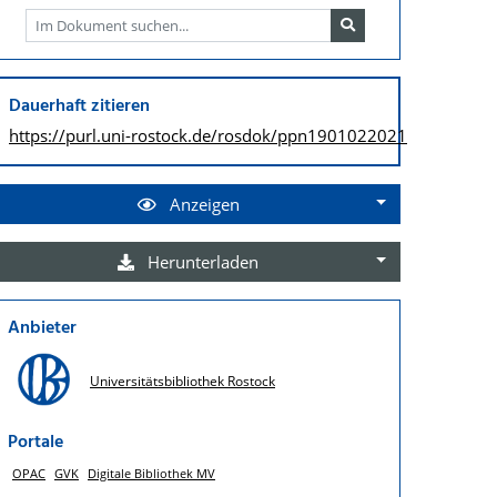
Dauerhaft zitieren
https://purl.uni-rostock.de/
rosdok/ppn1901022021
Anzeigen
Herunterladen
Anbieter
Universitätsbibliothek Rostock
Portale
OPAC
GVK
Digitale Bibliothek MV