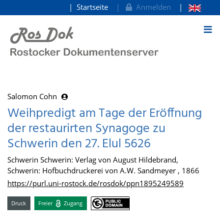
Startseite
Anmelden
zum Inhalt
Salomon Cohn
Weihpredigt am Tage der Eröffnung
der restaurirten Synagoge zu
Schwerin den 27. Elul 5626
Schwerin Schwerin: Verlag von August Hildebrand,
Schwerin: Hofbuchdruckerei von A.W. Sandmeyer , 1866
https://purl.uni-rostock.de/rosdok/ppn1895249589
Druck
Freier
Zugang