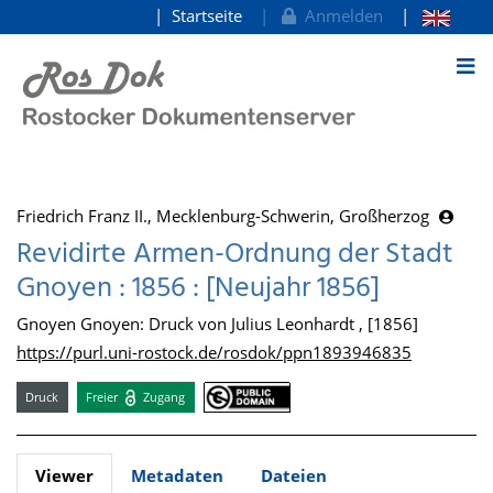
Startseite
Anmelden
zum Inhalt
Friedrich Franz II., Mecklenburg-Schwerin, Großherzog
Revidirte Armen-Ordnung der Stadt
Gnoyen : 1856 : [Neujahr 1856]
Gnoyen Gnoyen: Druck von Julius Leonhardt , [1856]
https://purl.uni-rostock.de/rosdok/ppn1893946835
Druck
Freier
Zugang
Viewer
Metadaten
Dateien