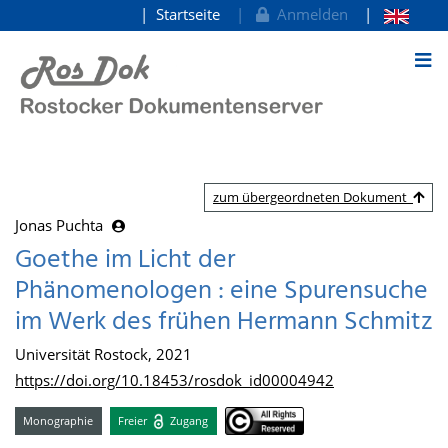
Startseite
Anmelden
zum Inhalt
zum übergeordneten Dokument
Jonas Puchta
Goethe im Licht der
Phänomenologen : eine Spurensuche
im Werk des frühen Hermann Schmitz
Universität Rostock, 2021
https://doi.org/10.18453/rosdok_id00004942
Monographie
Freier
Zugang